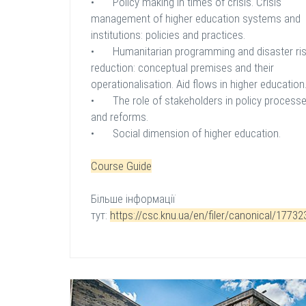
•
Policy making in times of crisis. Crisis
management of higher education systems and
institutions: policies and practices.
•
Humanitarian programming and disaster ri
reduction: conceptual premises and their
operationalisation. Aid flows in higher education
•
The role of stakeholders in policy process
and reforms.
•
Social dimension of higher education.
Course Guide
Більше інформації
тут:
https://csc.knu.ua/en/filer/canonical/1773