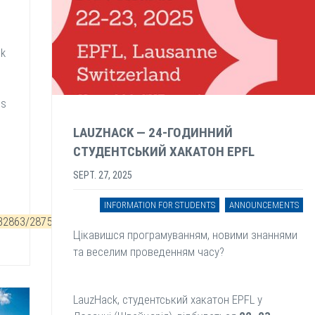
sk
.
es
LAUZHACK — 24-ГОДИННИЙ
СТУДЕНТСЬКИЙ ХАКАТОН EPFL
SEPT. 27, 2025
INFORMATION FOR STUDENTS
ANNOUNCEMENTS
232863/2875/
Цікавишся програмуванням, новими знаннями
та веселим проведенням часу?
LauzHack, студентський хакатон EPFL у