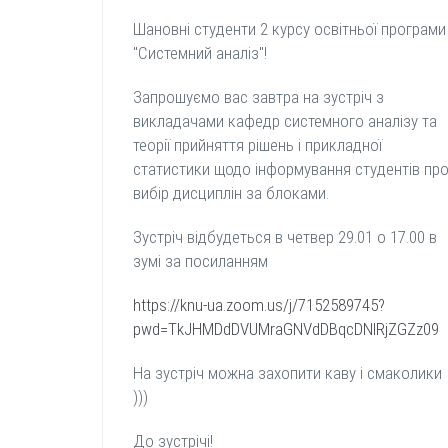
Шановні студенти 2 курсу освітньої програми
"Системний аналіз"!
Запрошуємо вас завтра на зустріч з
викладачами кафедр системного аналізу та
теорії прийняття рішень і прикладної
статистики щодо інформування студентів пр
вибір дисциплін за блоками.
Зустріч відбудеться в четвер 29.01 о 17.00 в
зумі за посиланням
https://knu-ua.zoom.us/j/7152589745?
pwd=TkJHMDdDVUMraGNVdDBqcDNlRjZGZz09
На зустріч можна захопити каву і смаколики
)))
До зустрічі!