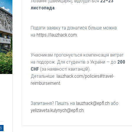
Лозанні (Швейцарія), відбудеться
22–23
листопада
.
Подати заявку та дізнатися більше можна
на
https://lauzhack.com
.
Учасникам пропонується компенсація витрат
на подорож. Для студентів з України — до
200
CHF
(за наявності квитанцій).
Детальніше:
lauzhack.com/policies#travel-
reimbursement
.
Запитання? Пишіть на
lauzhack@epfl.ch
або
yelizaveta.kulynych@epfl.ch
.
S