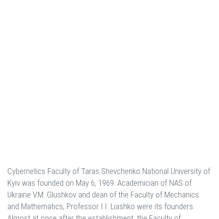
Cybernetics Faculty of Taras Shevchenko National University of
Kyiv was founded on May 6, 1969. Academician of NAS of
Ukraine V.M. Glushkov and dean of the Faculty of Mechanics
and Mathematics, Professor I.I. Liashko were its founders.
Almost at once after the establishment, the Faculty of