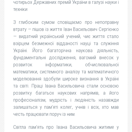
чотирьох Державних премій України в галузі науки і
техніки
З глибоким сумом сповіщаємо про непоправну
втрату — пішов із життя Іван Васильович Сергієнко
— видатний український учений, чиє життя стало
взірцем безмежної відданості науці та служіння
Україні. Його багаторічна наукова діяльність,
фундаментальні дослідження, вагомий внесок у
розвиток інформатики, обчислювальної
математики, системного аналізу та математичного
моделювання здобули широке визнання в Україні
та світі. Праці Івана Васильовича стали основою
розвитку багатьох наукових напрямів, а його
професіоналізм, мудрість і людяність назавжди
залишаться у пам’яті колег, учнів і всіх, хто мав
честь працювати поруч із ним.
Світла пам’ять про Івана Васильовича житиме у