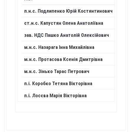
п.н.с. Подлипенко Юрiй Костянтинович
604
ст.н.с. Капустян Олена Анатолiївна
402
зав. НДС Пашко Анатолій Олексійович
405
м.н.с. Назарага Інна Михайлівна
609
м.н.с. Протасова Ксенія Дмитрівна
609
м.н.с. Зінько Тарас Петрович
609
п.і. Коробко Тетяна Вікторівна
402
п.і. Лосєва Марія Вікторівна
604