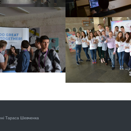
KATHON
7 р.
ML+AI HACKATHON
13 червня 2017 р.
KATHON
7 р.
ML+AI HACKATHON
13 червня 2017 р.
ені Тараса Шевченка