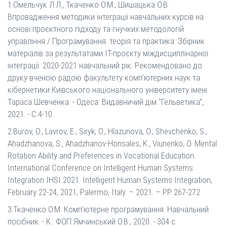
1.Омельчук Л.Л., Ткаченко О.М., Шишацька О.В.
Впровадження методики інтеграції навчальних курсів на
основі проєктного підходу та гнучких методологій
управління / Програмування: теорія та практика. Збірник
матеріалів за результатами ІТ-проєкту міждисциплінарної
інтеграції. 2020-2021 навчальний рік. Рекомендовано до
друку вченою радою факультету комп’ютерних наук та
кібернетики Київського національного університету імені
Тараса Шевченка. - Одеса: Видавничий дім “Гельветика”,
2021. - С.4-10.
2.Burov, O., Lavrov, E., Siryk, O., Hlazunova, O., Shevchenko, S.,
Ahadzhanova, S., Ahadzhanov-Honsales, K., Viunenko, O. Mental
Rotation Ability and Preferences in Vocational Education.
International Conference on Intelligent Human Systems
Integration IHSI 2021: Intelligent Human Systems Integration,
February 22-24, 2021, Palermo, Italy. – 2021. – РР. 267-272
3.Ткаченко О.М. Комп’ютерне програмування. Навчальний
посібник. - К.: ФОП Ямчинський О.В., 2020. - 304 с.