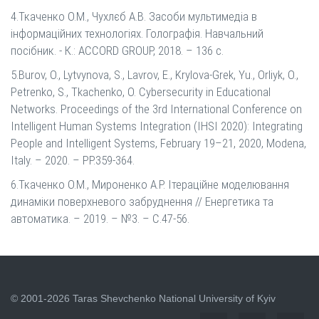
4.Ткаченко О.М., Чухлєб А.В. Засоби мультимедіа в
інформаційних технологіях. Голографія. Навчальний
посібник. - К.: ACCORD GROUP, 2018. – 136 с.
5.Burov, O., Lytvynova, S., Lavrov, E., Krylova-Grek, Yu., Orliyk, O.,
Petrenko, S., Tkachenko, O. Cybersecurity in Educational
Networks. Proceedings of the 3rd International Conference on
Intelligent Human Systems Integration (IHSI 2020): Integrating
People and Intelligent Systems, February 19–21, 2020, Modena,
Italy. – 2020. – PP.359-364.
6.Ткаченко О.М., Мироненко А.Р. Ітераційне моделювання
динаміки поверхневого забруднення // Енергетика та
автоматика. – 2019. – №3. – С.47-56.
© 2001-2026 Taras Shevchenko National University of Kyiv