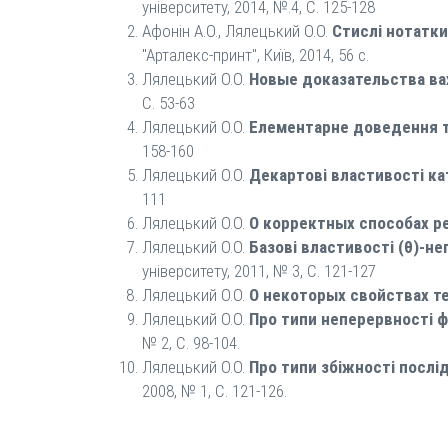
університету, 2014, №.4, С. 125-128
Афонін А.О., Лялецький О.О.
Стислі нотатки
"Арталекс-принт", Київ, 2014, 56 с.
Лялецький О.О.
Новые доказательства ва
C. 53-63
Лялецький О.О.
Елементарне доведення те
158-160
Лялецький О.О.
Декартові властивості ка
111
Лялецький О.О.
О корректных способах р
Лялецький О.О.
Базові властивості (θ)-н
університету, 2011, № 3, С. 121-127
Лялецький О.О.
О некоторых свойствах т
Лялецький О.О.
Про типи неперервності ф
№ 2, С. 98-104.
Лялецький О.О.
Про типи збіжності послі
2008, № 1, С. 121-126.