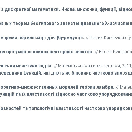
 з дискретної математики. Числа, множини, функції, відн
жных теорем бестипового экзистенциального λ-исчислен
ореми нормалізації для βη-редукції.
// Вісник Київсь-кого ун
тегорії умовно повних векторних решіток.
// Вісник Київсько
ешения нечетких задач.
// Математичні машини і системи, 2011,
еперервних функцій, які діють на біповних частково впоря
еоретико-множественных моделей теории лямбда.
// Матем
ункцій та їх властивості відносно частково упорядковани
довностей та топологічні властивості частково упорядков