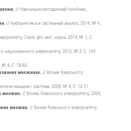
ошення.
// Навчально-методичний посібник,
ия.
// Кибернетика и системный анализ, 2014, № 4,
іверситету, Серія: фіз.-мат. науки, 2014, № 1, C.
го національного університету, 2012, №.3, С. 109-
 № 4, С. 78-83
дкованих множинах.
// Вісник Київського
атичні машини і системи, 2008, № 4, С. 10-21
х множин.
// Вісник Київського університету, 2008,
аних множин.
// Вісник Київського університету,