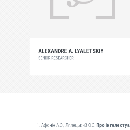
ALEXANDRE A. LYALETSKIY
SENIOR RESEARCHER
Афонін А.О., Лялецький О.О.
Про інтелектуа