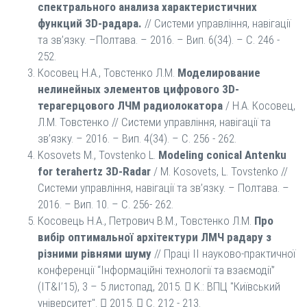
спектрального анализа характеристичних
функций 3D-радара.
// Системи управління, навігації
та зв’язку. –Полтава. – 2016. – Вип. 6(34). – С. 246 -
252.
Косовец Н.А., Товстенко Л.М.
Моделирование
нелинейных элементов цифрового 3D-
терагерцового ЛЧМ радиолокатора
/ Н.А. Косовец,
Л.М. Товстенко // Системи управління, навігації та
зв’язку. – 2016. – Вип. 4(34). – С. 256 - 262.
Kosovets M., Tovstenko L.
Modeling conical Antenku
for terahertz 3D-Radar
/ М. Kosovets, L. Tovstenko //
Системи управління, навігації та зв’язку. – Полтава. –
2016. – Вип. 10. – С. 256- 262.
Косовець Н.А., Петрович В.М., Товстенко Л.М.
Про
вибір оптимальної архітектури ЛМЧ радару з
різними рівнями шуму
// Праці II науково-практичної
конференції “Інформаційні технології та взаємодії”
(IT&I’15), 3 – 5 листопад, 2015.  K.: ВПЦ "Київський
університет".  2015.  С. 212 - 213.