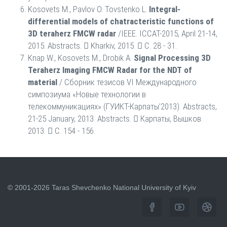
Kosovets M., Pavlov O. Tovstenko L.
Integral-
differential models of chatracteristic functions of
3D teraherz FMCW radar
/IEEE. ICCAT-2015, April 21-14,
2015. Abstracts.  Kharkiv, 2015.  С. 28 - 31.
Knap W., Kosovets M., Drobik A.
Signal Processing 3D
Teraherz Imaging FMCW Radar for the NDT of
material
/ Сборник тезисов VI Международного
симпозиума «Новые технологии в
телекоммуникациях» (ГУИКТ-Карпаты’2013). Abstracts,
21-25 January, 2013. Abstracts.  Карпаты, Вышков.
2013.  С. 154 - 156.
© 2001-2026 Taras Shevchenko National University of Kyiv