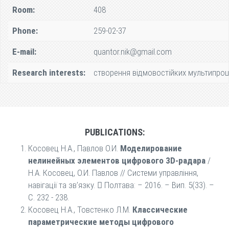
Room:
408
Phone:
259-02-37
E-mail:
quantor.nik@gmail.com
Research interests:
створення відмовостійких мультипроц
PUBLICATIONS:
Косовец Н.А., Павлов О.И.
Моделирование
нелинейных элементов цифрового 3D-радара
/
Н.А. Косовец, О.И. Павлов // Системи управління,
навігації та зв’язку.  Полтава: – 2016. – Вип. 5(33). –
С. 232 - 238.
Косовец Н.А., Товстенко Л.М.
Классические
параметрические методы цифрового