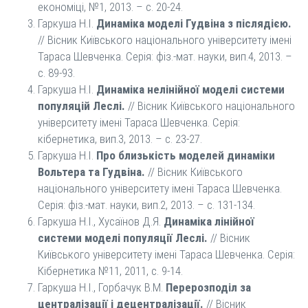
економіці, №1, 2013. – с. 20-24.
Гаркуша Н.І.
Динаміка моделі Гудвіна з післядією.
// Вісник Київського національного університету імені
Тараса Шевченка. Серія: фіз.-мат. науки, вип.4, 2013. –
с. 89-93.
Гаркуша Н.І.
Динаміка нелінійної моделі системи
популяцій Леслі.
// Вісник Київського національного
університету імені Тараса Шевченка. Серія:
кібернетика, вип.3, 2013. – с. 23-27.
Гаркуша Н.І.
Про близькість моделей динаміки
Вольтера та Гудвіна.
// Вісник Київського
національного університету імені Тараса Шевченка.
Серія: фіз.-мат. науки, вип.2, 2013. – с. 131-134.
Гаркуша Н.І., Хусаїнов Д.Я.
Динаміка лінійної
системи моделі популяції Леслі.
// Вісник
Київського університету імені Тараса Шевченка. Серія:
Кібернетика №11, 2011, с. 9-14.
Гаркуша Н.І., Горбачук В.М.
Перерозподіл за
централізації і децентралізації.
// Вісник