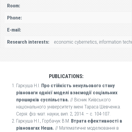
Room:
Phone:
E-mail:
Research interests:
economic cybernetics, information techn
PUBLICATIONS:
Гаркуша Н.І.
Про стійкість ненульового стану
рівноваги однієї моделі взаємодії соціальних
прошарків суспільства.
// Вісник Київського
національного університету імені Тараса Шевченка.
Серія: фіз.-мат. науки, вип. 2, 2014. – с. 104-107.
Гаркуша Н.І., Горбачук В.М.
Втрата ефективності в
рівновагах Неша.
// Математичне моделювання в