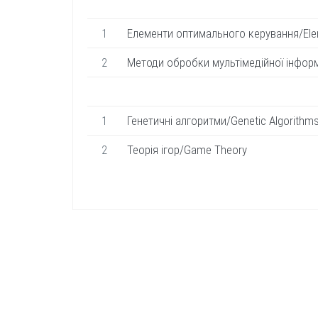
1
Елементи оптимального керування/Elem
2
Методи обробки мультімедійної інформа
1
Генетичні алгоритми/Genetic Algorithm
2
Теорія ігор/Game Theory