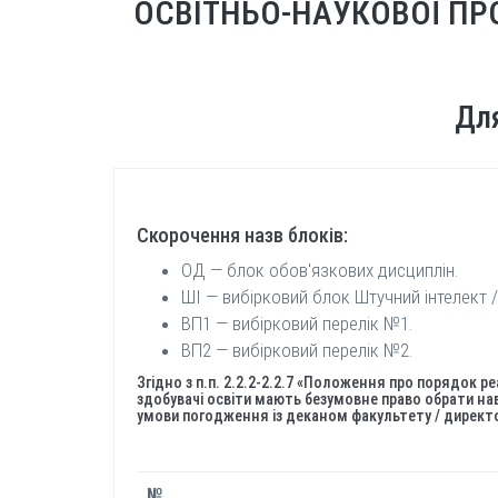
ОСВІТНЬО-НАУКОВОЇ ПР
Для
Скорочення назв блоків:
ОД — блок обов'язкових дисциплін.
ШІ — вибірковий блок Штучний інтелект / Art
ВП1 — вибірковий перелік №1.
ВП2 — вибірковий перелік №2.
Згідно з п.п. 2.2.2-2.2.7 «Положення про порядок р
здобувачі освіти мають безумовне право обрати навч
умови погодження із деканом факультету / директор
№