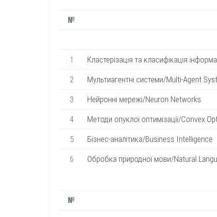
№
1
Кластерізація та класифікація інформаці
2
Мультиагентні системи/Multi-Agent Sy
3
Нейронні мережі/Neuron Networks
4
Методи опуклої оптимізації/Convex Opt
5
Бізнес-аналітика/Business Intelligence
6
Обробка природної мови/Natural Langu
№