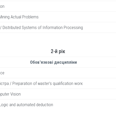
ion
Mining Actual Problems
 Distributed Systems of Information Processing
2-й рік
Обов'язкові дисципліни
ice
тра / Preparation of мaster's qualification worк
puter Vision
Logic and automated deduction