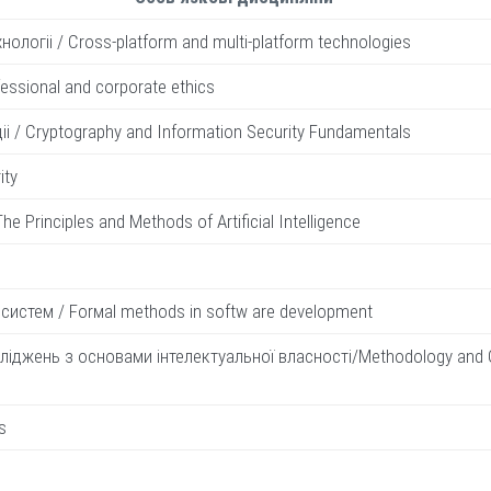
логii / Cross-platform and multi-platform technologies
ssional and corporate ethics
i / Cryptography and Information Security Fundamentals
ity
 Principles and Methods of Artificial Intelligence
истем / Forмal methods in softw are development
іджень з основами інтелектуальної власності/Methodology and Org
s