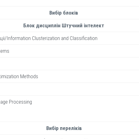
Вибір блоків
Блок дисциплін Штучний інтелект
ї/Information Clusterization and Classification
stems
imization Methods
age Processing
Вибір переліків