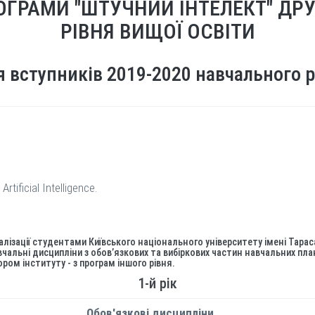
ОГРАМИ "ШТУЧНИЙ ІНТЕЛЕКТ" ДРУ
РІВНЯ ВИЩОЇ ОСВІТИ
 вступників 2019-2020 навчального 
ificial Intelligence.
еалізації студентами Київського національного університету імені Тарас
альні дисципліни з обов’язкових та вибіркових частин навчальних план
ом інституту - з програм іншого рівня.
1-й рік
Обов'язкові дисципліни