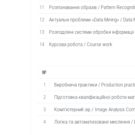
11
Розпiзнавання образiв / Pattern Recognit
12
Актуальнi проблеми «Data Mining» / Data 
13
Розподiленi системи обробки iнфopмaцii /
14
Курсова робота / Course work
№
1
Виробнича практики / Production pract
2
Пiдготовка квалiфiкацiйної роботи магiс
3
Комп'ютерний зiр / Image Analysis Com
4
Логiка та автоматизоване мислення / 