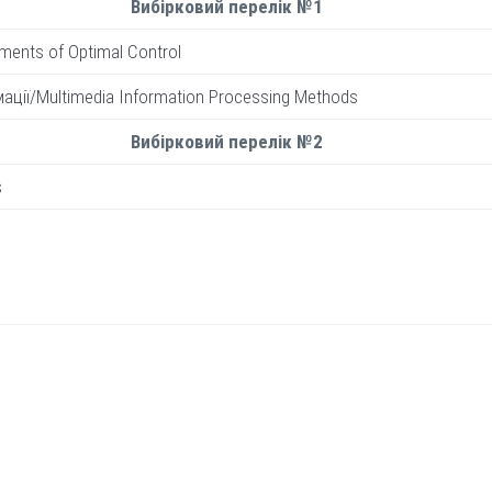
Вибірковий перелік №1
ents of Optimal Control
ції/Multimedia Information Processing Methods
Вибірковий перелік №2
s