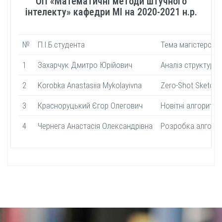
ОП «Математичні методи штучного
інтелекту» кафедри МІ на 2020-2021 н.р.
№
П.І.Б.студента
Тема магістерськ
1
Захарчук Дмитро Юрійович
Аналіз структури
2
Korobka Anastasiia Mykolayivna
Zero-Shot Sketch-
3
Красноруцький Єгор Олегович
Новітні алгоритм
4
Чернега Анастасiя Олександрiвна
Розробка алгорит