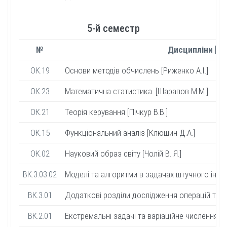
5-й семестр
№
Дисципліни [ав
ОК.19
Основи методів обчислень [Риженко А.І.]
ОК.23
Математична статистика. [Шарапов М.М.]
ОК.21
Теорія керування [Пічкур В.В.]
ОК.15
Функціональний аналіз [Клюшин Д.А.]
ОК.02
Науковий образ світу [Чолій В. Я.]
ВК.3.03.02
Моделі та алгоритми в задачах штучного інтеле
ВК.3.01
Додаткові розділи дослідження операцій та тео
ВК.2.01
Екстремальні задачі та варіаційне числення [Ха