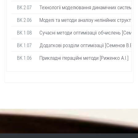
ВК.2.07
Технології моделювання динамічних систем [Ст
ВК.2.06
Моделі та методи аналізу нелінійних структуро
ВК.1.08
Сучасні методи оптимізації обчислень [Семено
ВК.1.07
Додаткові розділи оптимізації [Семенов В.В.]
ВК.1.06
Прикладні ітераційні методи [Риженко А.І.]