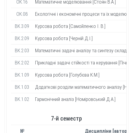
ОК.16
Математичне моделювання [Стоян В.А.]
ОК.08
Екологічні і економічні процеси та їх моделюван
ВК.3.09
Курсова робота [Самойленко І. В.]
ВК.2.09
Курсова робота [Черній Д.І.]
ВК.2.03
Математичні задачі аналізу та синтезу складних 
ВК.2.02
Прикладні задачі стійкості та керування [Пічкур 
ВК.1.09
Курсова робота [Голубєва К.М.]
ВК.1.03
Додаткові розділи математичного аналізу [Номі
ВК.1.02
Гармонічний аналіз [Номіровський Д.А.]
7-й семестр
№
Дисципліни [автор]