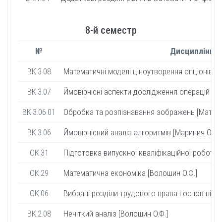
8-й семестр
№
Дисципліни [
ВК.3.08
Математичні моделі ціноутворення опціонів [С
ВК.3.07
Ймовірнісні аспекти дослідження операцій [За
ВК.3.06.01
Обробка та розпізнавання зображень [Матвієн
ВК.3.06
Ймовірнісний аналіз алгоритмів [Маринич О.В.]
ОК.31
Підготовка випускної кваліфікаційної роботи 
ОК.29
Математична економіка [Волошин О.Ф.]
ОК.06
Вибрані розділи трудового права і основ підпр
ВК.2.08
Нечіткий аналіз [Волошин О.Ф.]