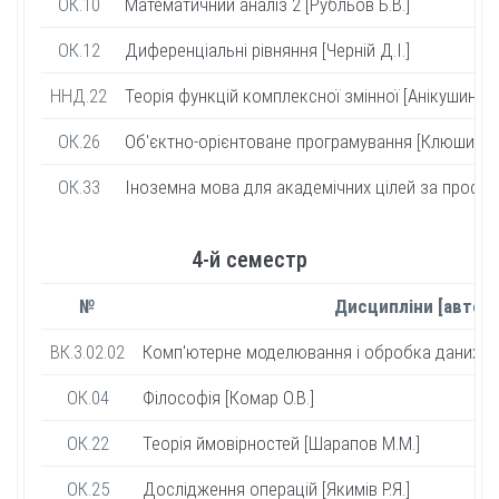
ОК.10
Математичний аналіз 2 [Рубльов Б.В.]
ОК.12
Диференціальні рівняння [Черній Д.І.]
ННД.22
Теорія функцій комплексної змінної [Анікушин А.В
ОК.26
Об'єктно-орієнтоване програмування [Клюшин Д.
ОК.33
Іноземна мова для академічних цілей за профес
4-й семестр
№
Дисципліни [автор]
ВК.3.02.02
Комп'ютерне моделювання і обробка даних мов
ОК.04
Філософія [Комар О.В.]
ОК.22
Теорія ймовірностей [Шарапов М.М.]
ОК.25
Дослідження операцій [Якимів Р.Я.]