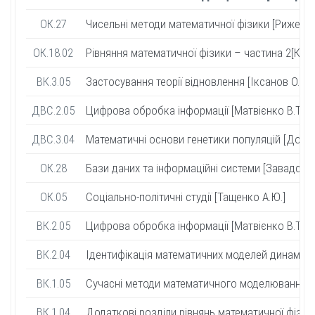
ОК.27
Чисельні методи математичної фізики [Риженко 
ОК.18.02
Рівняння математичної фізики – частина 2[Кузьм
ВК.3.05
Застосування теорії відновлення [Іксанов О.М.]
ДВС.2.05
Цифрова обробка інформації [Матвієнко В.Т.]
ДВС.3.04
Математичні основи генетики популяцій [Довгай
ОК.28
Бази даних та інформаційні системи [Завадський
ОК.05
Соціально-політичні студії [Тащенко А.Ю.]
ВК.2.05
Цифрова обробка інформації [Матвієнко В.Т.]
ВК.2.04
Ідентифікація математичних моделей динамічни
ВК.1.05
Сучасні методи математичного моделювання [Ку
ВК.1.04
Додаткові розділи рівнянь математичної фізики