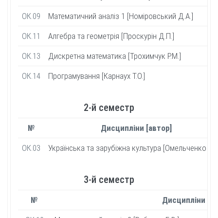
ОК.09
Математичний аналіз 1 [Номіровський Д.А.]
ОК.11
Алгебра та геометрія [Проскурін Д.П.]
ОК.13
Дискретна математика [Трохимчук Р.М.]
ОК.14
Програмування [Карнаух Т.О.]
2-й семестр
№
Дисципліни [автор]
ОК.03
Українська та зарубіжна культура [Омельченко В.Ю
3-й семестр
№
Дисципліни [ав