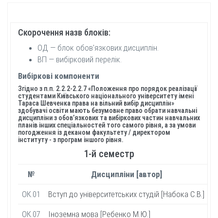
Скорочення назв блоків:
ОД — блок обов'язкових дисциплін.
ВП — вибірковий перелік.
Вибіркові компоненти
Згідно з п.п. 2.2.2-2.2.7 «Положення про порядок реалізації
студентами Київського національного університету імені
Тараса Шевченка права на вільний вибір дисциплін»
здобувачі освіти мають безумовне право обрати навчальні
дисципліни з обов’язкових та вибіркових частин навчальних
планів інших спеціальностей того самого рівня, а за умови
погодження із деканом факультету / директором
інституту - з програм іншого рівня.
1-й семестр
№
Дисципліни [автор]
Б
ОК.01
Вступ до університетських студій [Набока С.В.]
ОК.07
Іноземна мова [Ребенко М.Ю.]