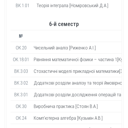
ВК.1.01
Теорія інтеграла [Номіровський Д.А.]
6-й семестр
№
ОК.20
Чисельний аналіз [Риженко А.І.]
ОК.18.01
Рівняння математичної фізики – частина 1[Кузьм
ВК.3.03
Стохастичні моделі прикладної математики[Заку
ВК.3.02
Додаткові розділи аналізу та теорії ймовірносте
ВК.3.01
Додаткові розділи дослідження операцій та тео
ОК.30
Виробнича практика [Стоян В.А.]
ОК.24
Комп’ютерна алгебра [Кузьмін А.В.]