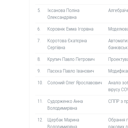
5.
Іксанова Поліна
Алгебраїч
Олександрівна
6.
Коровнік Емма Ігорівна
Моделюва
7.
Коротова Єкатєріна
Автоматиз
Сергіївна
банківськ
8.
Крупич Павло Петрович
Проектува
9.
Пасєка Павло Іванович
Модифікац
10.
Солоний Олег Ярославович
Аналіз зо
вірусу CO
11.
Судорженко Анна
СППР з пр
Володимирівна
12.
Щербак Марина
Обрання п
Володимирівна
ракових 