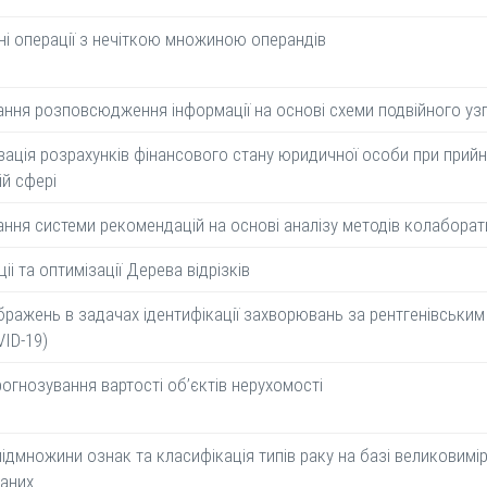
ні операції з нечіткою множиною операндів
ння розповсюдження інформації на основі схеми подвійного уз
ація розрахунків фінансового стану юридичної особи при прийня
ій сфері
ння системи рекомендацій на основі аналізу методів колаборати
іі та оптимізації Дерева відрізків
бражень в задачах ідентифікації захворювань за рентгенівським
VID-19)
огнозування вартості об’єктів нерухомості
ідмножини ознак та класифікація типів раку на базі великовимі
даних