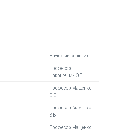
Науковий керівник
Професор
Наконечний О.Г.
Професор Мащенко
С.О.
Професор Акіменко
В.В.
Професор Мащенко
С.О.