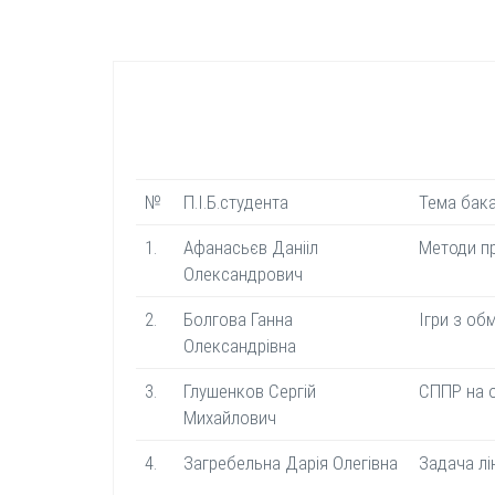
№
П.І.Б.студента
Тема бак
1.
Афанасьєв Данііл
Методи пр
Олександрович
2.
Болгова Ганна
Ігри з о
Олександрівна
3.
Глушенков Сергій
СППР на о
Михайлович
4.
Загребельна Дарія Олегівна
Задача лі