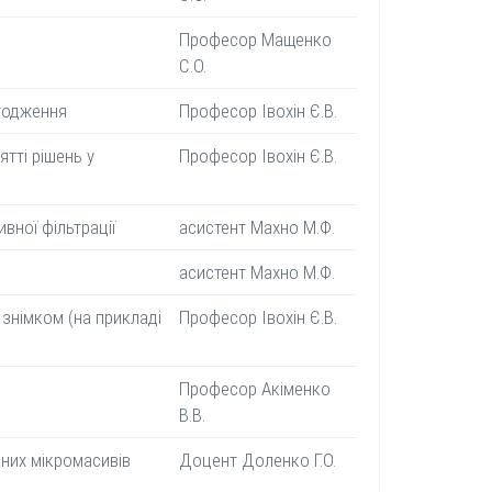
Професор Мащенко
С.О.
годження
Професор Івохін Є.В.
тті рішень у
Професор Івохін Є.В.
вної фільтрації
асистент Махно М.Ф.
асистент Махно М.Ф.
 знімком (на прикладі
Професор Івохін Є.В.
Професор Акіменко
В.В.
рних мікромасивів
Доцент Доленко Г.О.