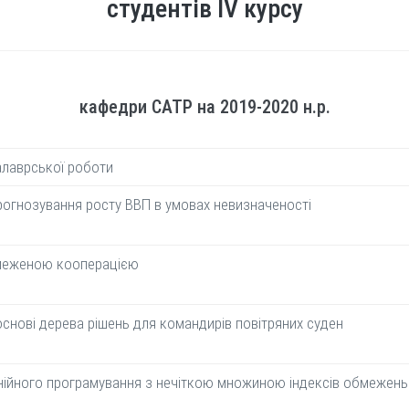
студентів ІV курсу
кафедри САТР на 2019-2020 н.р.
алаврської роботи
огнозування росту ВВП в умовах невизначеності
бмеженою кооперацією
снові дерева рішень для командирів повітряних суден
нійного програмування з нечіткою множиною індексів обмежень