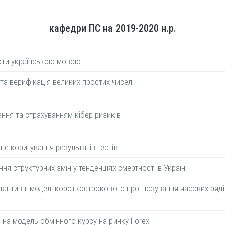
кафедри ПС на 2019-2020 н.р.
оти українською мовою
 та верифікація великих простих чисел
ня та страхуванням кібер-ризиків
не коригування результатів тестів
ня структурних змін у тенденціях смертності в Україні
даптивні моделі короткострокового прогнозування часових ряді
на модель обмінного курсу на ринку Forex.