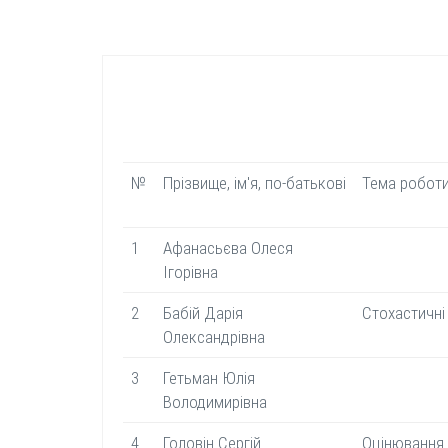
№
Прізвище, ім'я, по-батькові
Тема робот
1
Афанасьєва Олеся
Ігорівна
2
Бабій Дарія
Стохастичні
Олександрівна
3
Гетьман Юлія
Володимирівна
4
Головін Сергій
Оцінювання 