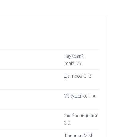
Науковий
керівник
Денисов С. В.
Макушенко І. А.
Слабоспицький
О.С.
Шарапов М.М.