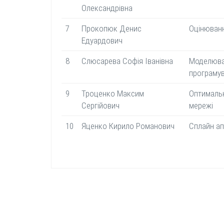
Олександрівна
7
Прокопюк Денис
Оцінюванн
Едуардович
8
Слюсарева Софія Іванівна
Моделюван
програму
9
Троценко Максим
Оптимальн
Сергійович
мережі
10
Яценко Кирило Романович
Сплайн ап