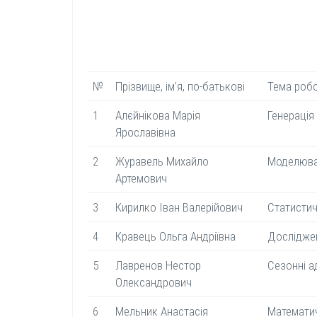
№
Прізвище, ім'я, по-батькові
Тема роб
1
Алєйнікова Марія
Генерація
Ярославівна
2
Журавель Михайло
Моделюван
Артемович
3
Кирилко Іван Валерійович
Статистич
4
Кравець Ольга Андріївна
Досліджен
5
Лавренов Нестор
Сезонні а
Олександрович
6
Мельник Анастасія
Математич