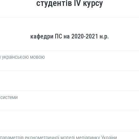
студентів ІV курсу
кафедри ПС на 2020-2021 н.р.
и українською мовою
 системи
параметрів економетричної моделі медіаринку України.