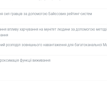
я сил гравців за допомогою Байєсових рейтинг-систем
ня впливу харчування на імунітет людини за допомогою методів
вання
ий розподіл зовнішнього навантаження для багатоканальної М
роксимація функції виживання