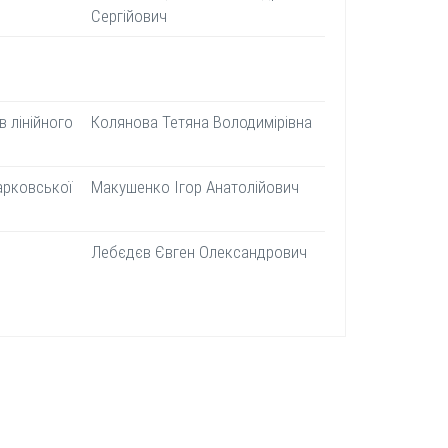
Сергійович
 лінійного
Колянова Тетяна Володимірівна
арковської
Макушенко Ігор Анатолійович
Лебєдєв Євген Олександрович