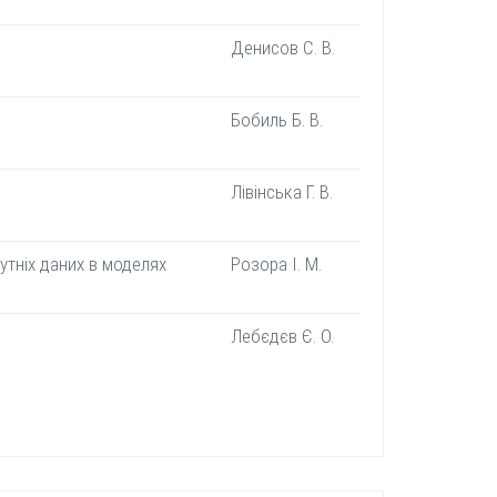
Денисов С. В.
Бобиль Б. В.
Лівінська Г. В.
сутніх даних в моделях
Розора І. М.
Лебєдєв Є. О.