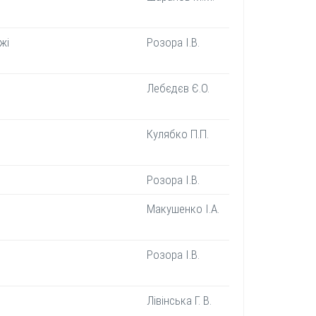
жі
Розора І.В.
Лебєдєв Є.О.
Кулябко П.П.
Розора І.В.
Макушенко І.А.
Розора І.В.
Лівінська Г. В.