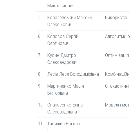
Миколайович
5
Ковалевський Максим
Використанн
Олексійович
6
Колосов Сергій
Алгоритми о
Сергійович
7
Кудин Дмитро
Оптимізація
Олександрович
8
Лесів Леся Володимірівна
Комбінаційн
9
Мартиненко Марія
Стохастичні
Вікторівна
10
Опанасенко Еліна
Моделі і ме
Олександрівна
11
Тацишин Богдан