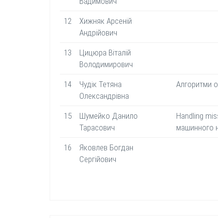
Вадимович
12
Хижняк Арсеній
Андрійович
13
Цицюра Віталій
Володимирович
14
Чудік Тетяна
Алгоритми о
Олександрівна
15
Шумейко Данило
Handling mis
Тарасович
машинного н
16
Яковлев Богдан
Сергійович