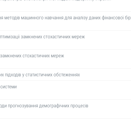
я методів машинного навчання для аналізу даних фінансової бір
птимізації замкнених стохастичних мереж
 замкнених стохастичних мереж
их підходів у статистичних обстеженнях
 системи
тоди прогнозування демографічних процесів